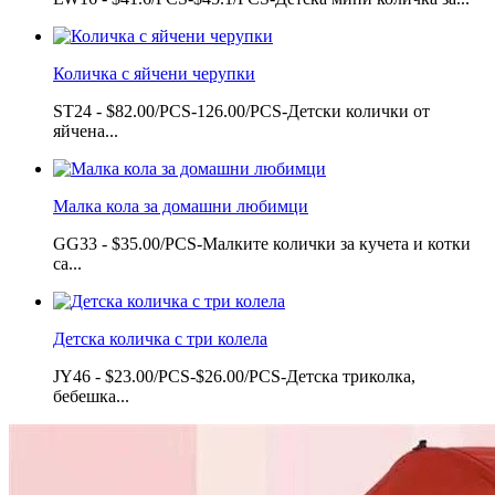
Количка с яйчени черупки
ST24 - $82.00/PCS-126.00/PCS-Детски колички от
яйчена...
Малка кола за домашни любимци
GG33 - $35.00/PCS-Малките колички за кучета и котки
са...
Детска количка с три колела
JY46 - $23.00/PCS-$26.00/PCS-Детска триколка,
бебешка...