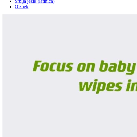
Srbija jezik (latinica)
O'zbek