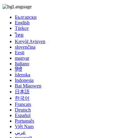
Language
Български
English
Türkçe
ไทย
Kreyòl Ayisyen
slovenčina
Eesti
magyar
Italiano
हिंदी
íslenska
Indonesia
Bai Miaowen
日本語
한국어
Français
Deutsch
Español
Português
Việt Nam
عربي
русский