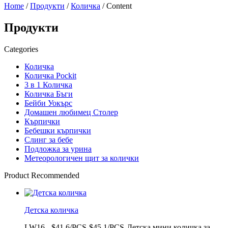
Home
/
Продукти
/
Количка
/ Content
Продукти
Categories
Количка
Количка Pockit
3 в 1 Количка
Количка Бъги
Бейби Уокърс
Домашен любимец Столер
Кърпички
Бебешки кърпички
Слинг за бебе
Подложка за урина
Метеорологичен щит за колички
Product Recommended
Детска количка
LW16 - $41.6/PCS-$45.1/PCS-Детска мини количка за...