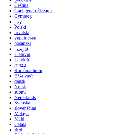
Čeština
Gaeilgenah Éireann
Cymraeg
اردو
Polski
hrvatski
українська
bosanski
فارسی
Lietuvių
Latviešu
עברית
România limbi
Ελληνικά
dansk
Norsk
suomi
Nederlands
Svenska
slovenščina
Melayu
Malti
Català
বাংলা