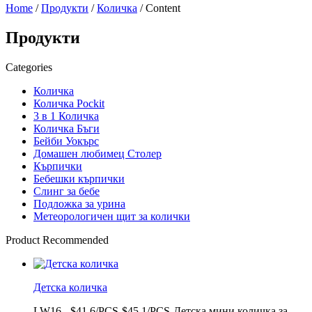
Home
/
Продукти
/
Количка
/ Content
Продукти
Categories
Количка
Количка Pockit
3 в 1 Количка
Количка Бъги
Бейби Уокърс
Домашен любимец Столер
Кърпички
Бебешки кърпички
Слинг за бебе
Подложка за урина
Метеорологичен щит за колички
Product Recommended
Детска количка
LW16 - $41.6/PCS-$45.1/PCS-Детска мини количка за...