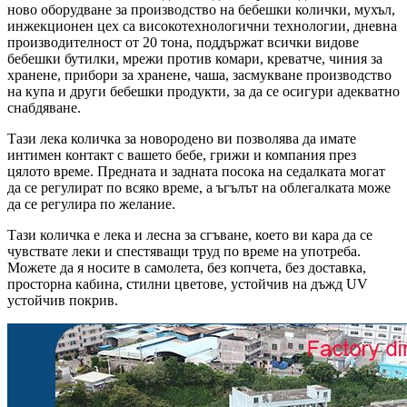
ново оборудване за производство на бебешки колички, мухъл,
инжекционен цех са високотехнологични технологии, дневна
производителност от 20 тона, поддържат всички видове
бебешки бутилки, мрежи против комари, креватче, чиния за
хранене, прибори за хранене, чаша, засмукване производство
на купа и други бебешки продукти, за да се осигури адекватно
снабдяване.
Тази лека количка за новородено ви позволява да имате
интимен контакт с вашето бебе, грижи и компания през
цялото време. Предната и задната посока на седалката могат
да се регулират по всяко време, а ъгълът на облегалката може
да се регулира по желание.
Тази количка е лека и лесна за сгъване, което ви кара да се
чувствате леки и спестяващи труд по време на употреба.
Можете да я носите в самолета, без копчета, без доставка,
просторна кабина, стилни цветове, устойчив на дъжд UV
устойчив покрив.