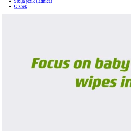
Srbija jezik (latinica)
O'zbek