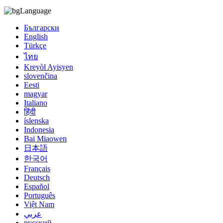
Language
Български
English
Türkçe
ไทย
Kreyòl Ayisyen
slovenčina
Eesti
magyar
Italiano
हिंदी
íslenska
Indonesia
Bai Miaowen
日本語
한국어
Français
Deutsch
Español
Português
Việt Nam
عربي
русский