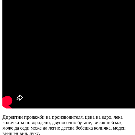
Директни продажби на производителя, цена на едро, лека
количка за новородено, двупосочно бутане, висок пейзаж,
може да седи може да легне детска бебешка количка, моден
външен вид, лукс.