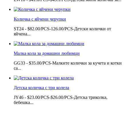
Количка с яйчени черупки
ST24 - $82.00/PCS-126.00/PCS-Детски колички от
яйчена...
Малка кола за домашни любимци
GG33 - $35.00/PCS-Малките колички за кучета и котки
са...
Детска количка с три колела
JY46 - $23.00/PCS-$26.00/PCS-Детска триколка,
бебешка...