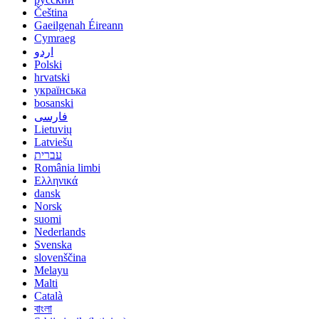
Čeština
Gaeilgenah Éireann
Cymraeg
اردو
Polski
hrvatski
українська
bosanski
فارسی
Lietuvių
Latviešu
עברית
România limbi
Ελληνικά
dansk
Norsk
suomi
Nederlands
Svenska
slovenščina
Melayu
Malti
Català
বাংলা