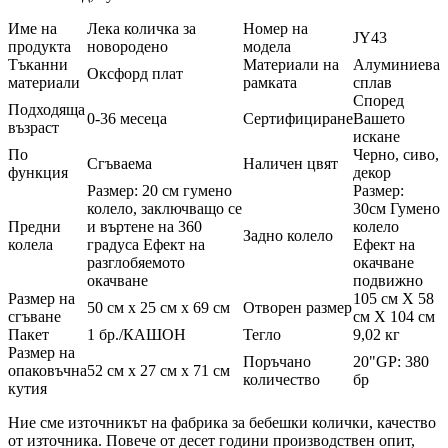
Име на
Лека количка за
Номер на
JY43
продукта
новородено
модела
Тъканни
Материали на
Алуминиева
Оксфорд плат
материали
рамката
сплав
Според
Подходяща
0-36 месеца
Сертифициране
Вашето
възраст
искане
По
Черно, сиво,
Сгъваема
Наличен цвят
функция
декор
Размер: 20 см гумено
Размер:
колело, заключващо се
30см Гумено
Предни
и въртене на 360
колело
Задно колело
колела
градуса Ефект на
Ефект на
разглобяемото
окачване
окачване
подвижно
Размер на
105 см X 58
50 см х 25 см х 69 см
Отворен размер
сгъване
см X 104 см
Пакет
1 бр./КАШОН
Тегло
9,02 кг
Размер на
Поръчано
20"GP: 380
опаковъчна
52 см х 27 см х 71 см
количество
бр
кутия
Ние сме източникът на фабрика за бебешки колички, качество
от източника. Повече от десет години производствен опит,